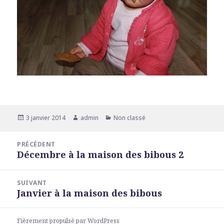
Publié
3 janvier 2014
Auteur
admin
Catégories
Non classé
le
Navigation
PRÉCÉDENT
de
Décembre à la maison des bibous 2
Article
l’article
précédent :
SUIVANT
Janvier à la maison des bibous
Article
suivant :
Fièrement propulsé par WordPress