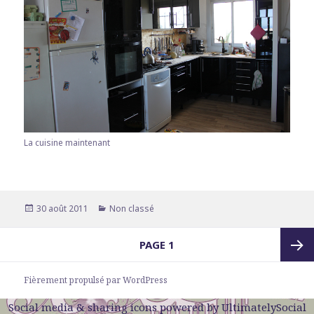
La cuisine maintenant
Publié
30 août 2011
Catégories
Non classé
le
Navigation
PAGE
1
des
articles
Page
Fièrement propulsé par WordPress
Social media & sharing icons powered by
UltimatelySocial
suivan