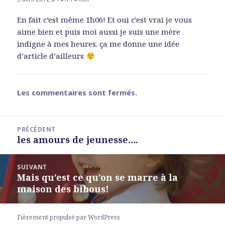
En fait c’est même 1h06! Et oui c’est vrai je vous
aime bien et puis moi aussi je suis une mère
indigne à mes heures. ça me donne une idée
d’article d’ailleurs
Les commentaires sont fermés.
Navigation
PRÉCÉDENT
de
les amours de jeunesse….
Article
l’article
précédent :
SUIVANT
Mais qu’est ce qu’on se marre à la
Article
maison des bibous!
suivant :
Fièrement propulsé par WordPress