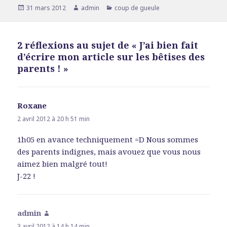
Publié
31 mars 2012
Auteur
admin
Catégories
coup de gueule
le
2 réflexions au sujet de « J’ai bien fait
d’écrire mon article sur les bêtises des
parents ! »
Roxane
dit :
2 avril 2012 à 20 h 51 min
1h05 en avance techniquement =D Nous sommes
des parents indignes, mais avouez que vous nous
aimez bien malgré tout!
J-22 !
admin
dit :
3 avril 2012 à 14 h 14 min