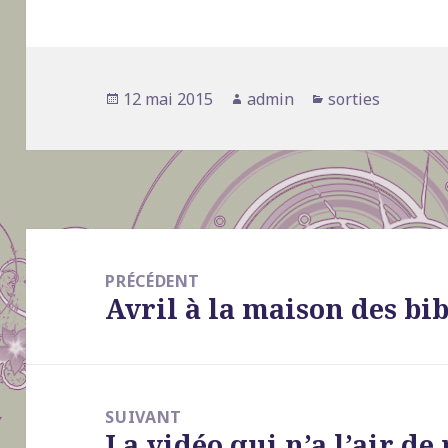
Publié
12 mai 2015
Auteur
admin
Catégories
sorties
le
Navigation
de
PRÉCÉDENT
Avril à la maison des bi
l’article
Article
précédent :
SUIVANT
La vidéo qui n’a l’air de
Article