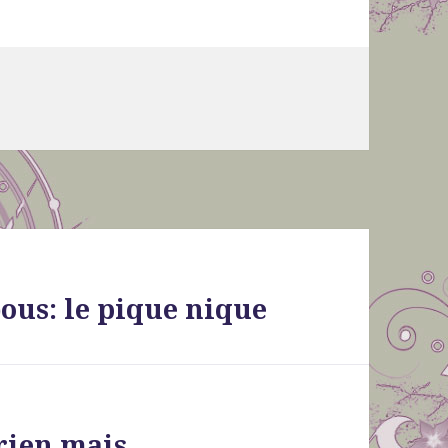
bous: le pique nique
 rien mais…..